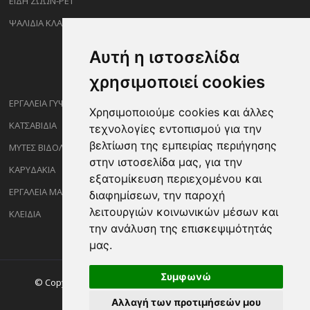
ΕΙΔΗ ΖΩΩΝ-PET
ΨΑΛΙΔΙΑ ΚΛΑΔΕΜΑΤΟΣ
Αυτή η ιστοσελίδα
χρησιμοποιεί cookies
ΕΡΓΑΛΕΙΑ ΓΥΨΟΣΑΝΙΔΑΣ
Χρησιμοποιούμε cookies και άλλες
ΚΑΤΣΑΒΙΔΙΑ
τεχνολογίες εντοπισμού για την
βελτίωση της εμπειρίας περιήγησης
ΜΥΤΕΣ ΒΙΔΟΛΟΓΩΝ
στην ιστοσελίδα μας, για την
ΚΑΡΥΔΑΚΙΑ
εξατομίκευση περιεχομένου και
ΕΡΓΑΛΕΙΑ ΜΑΡΑΓΓΩΝ
διαφημίσεων, την παροχή
λειτουργιών κοινωνικών μέσων και
ΚΛΕΙΔΙΑ
την ανάλυση της επισκεψιμότητάς
μας.
Συμφωνώ
© Copyright ©2026 Sakalidisshop.gr. All Rights Reserved.
Αλλαγή των προτιμήσεών μου