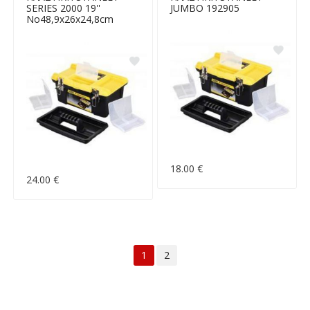
SERIES 2000 19''
JUMBO 192905
Νο48,9x26x24,8cm
18.00 €
24.00 €
1
2