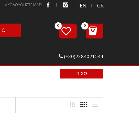
ΑΚΟΛΟΥΘΗΣΤΕ ΜΑΣ:
EN
GR
(+30)2384021544
ΠΙΣΩ