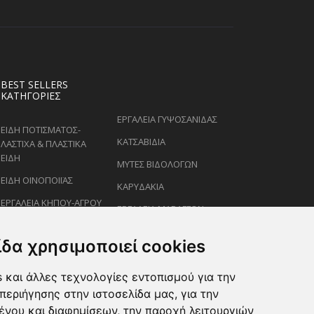
BEST SELLERS
ΚΑΤΗΓΟΡΊΕΣ
ΕΡΓΑΛΕΙΑ ΓΥΨΟΣΑΝΙΔΑΣ
ΕΙΔΗ ΠΟΤΙΣΜΑΤΟΣ-
ΚΑΤΣΑΒΙΔΙΑ
ΛΑΣΤΙΧΑ & ΠΛΑΣΤΙΚΑ
ΕΙΔΗ
ΜΥΤΕΣ ΒΙΔΟΛΟΓΩΝ
ΕΙΔΗ ΟΙΝΟΠΟΙΪΑΣ
ΚΑΡΥΔΑΚΙΑ
ΕΡΓΑΛΕΙΑ ΚΗΠΟΥ-ΑΓΡΟΥ
ΕΡΓΑΛΕΙΑ ΜΑΡΑΓΓΩΝ
ΕΙΔΗ ΨΕΚΑΣΜΟΥ-
ΚΛΕΙΔΙΑ
ΡΑΝΤΙΣΜΑΤΟΣ
ίδα χρησιμοποιεί cookies
ΕΙΔΗ ΖΩΩΝ-PET
 και άλλες τεχνολογίες εντοπισμού για την
ΨΑΛΙΔΙΑ ΚΛΑΔΕΜΑΤΟΣ
περιήγησης στην ιστοσελίδα μας, για την
ένου και διαφημίσεων, την παροχή λειτουργιών