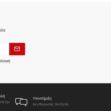
είτε
λιτική
ολή
Υποστήριξη
τά την
Δεν θα ρωτάς, Θα ζητάς