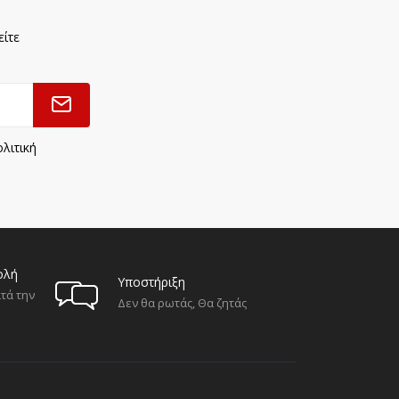
είτε
λιτική
ολή
Υποστήριξη
τά την
Δεν θα ρωτάς, Θα ζητάς