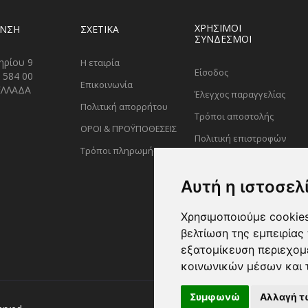
ΧΡΗΣΙΜΟΙ
ΥΝΣΗ
ΣΧΕΤΙΚΑ
ΣΥΝΔΕΣΜΟΙ
ηρίου 9
Η εταιρία
Είσοδος
 584 00
Επικοινωνία
ΕΛΛΑΔΑ
Έλεγχος παραγγελίας
Πολιτική απορρήτου
Τρόποι αποστολής
ΟΡΟΙ & ΠΡΟΫΠΟΘΕΣΕΙΣ
Πολιτική επιστροφών
Τρόποι πληρωμής
Αυτή η ιστοσελ
Χρησιμοποιούμε cookies
βελτίωση της εμπειρίας 
εξατομίκευση περιεχομ
κοινωνικών μέσων και 
Συμφωνώ
Αλλαγή τ