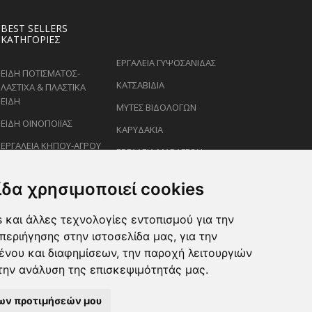
BEST SELLERS
ΚΑΤΗΓΟΡΊΕΣ
ΕΡΓΑΛΕΙΑ ΓΥΨΟΣΑΝΙΔΑΣ
ΕΙΔΗ ΠΟΤΙΣΜΑΤΟΣ-
ΚΑΤΣΑΒΙΔΙΑ
ΛΑΣΤΙΧΑ & ΠΛΑΣΤΙΚΑ
ΕΙΔΗ
ΜΥΤΕΣ ΒΙΔΟΛΟΓΩΝ
ΕΙΔΗ ΟΙΝΟΠΟΙΪΑΣ
ΚΑΡΥΔΑΚΙΑ
ΕΡΓΑΛΕΙΑ ΚΗΠΟΥ-ΑΓΡΟΥ
ΕΡΓΑΛΕΙΑ ΜΑΡΑΓΓΩΝ
ΕΙΔΗ ΨΕΚΑΣΜΟΥ-
ΚΛΕΙΔΙΑ
ΡΑΝΤΙΣΜΑΤΟΣ
ίδα χρησιμοποιεί cookies
ΕΙΔΗ ΖΩΩΝ-PET
 και άλλες τεχνολογίες εντοπισμού για την
ΨΑΛΙΔΙΑ ΚΛΑΔΕΜΑΤΟΣ
περιήγησης στην ιστοσελίδα μας, για την
ένου και διαφημίσεων, την παροχή λειτουργιών
την ανάλυση της επισκεψιμότητάς μας.
ων προτιμήσεών μου