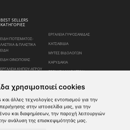
BEST SELLERS
ΚΑΤΗΓΟΡΊΕΣ
ΕΡΓΑΛΕΙΑ ΓΥΨΟΣΑΝΙΔΑΣ
ΕΙΔΗ ΠΟΤΙΣΜΑΤΟΣ-
ΚΑΤΣΑΒΙΔΙΑ
ΛΑΣΤΙΧΑ & ΠΛΑΣΤΙΚΑ
ΕΙΔΗ
ΜΥΤΕΣ ΒΙΔΟΛΟΓΩΝ
ΕΙΔΗ ΟΙΝΟΠΟΙΪΑΣ
ΚΑΡΥΔΑΚΙΑ
ΕΡΓΑΛΕΙΑ ΚΗΠΟΥ-ΑΓΡΟΥ
ΕΡΓΑΛΕΙΑ ΜΑΡΑΓΓΩΝ
ΕΙΔΗ ΨΕΚΑΣΜΟΥ-
ΚΛΕΙΔΙΑ
ΡΑΝΤΙΣΜΑΤΟΣ
ίδα χρησιμοποιεί cookies
ΕΙΔΗ ΖΩΩΝ-PET
 και άλλες τεχνολογίες εντοπισμού για την
ΨΑΛΙΔΙΑ ΚΛΑΔΕΜΑΤΟΣ
περιήγησης στην ιστοσελίδα μας, για την
ένου και διαφημίσεων, την παροχή λειτουργιών
την ανάλυση της επισκεψιμότητάς μας.