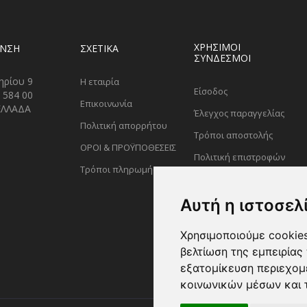
ΧΡΗΣΙΜΟΙ
ΥΝΣΗ
ΣΧΕΤΙΚΑ
ΣΥΝΔΕΣΜΟΙ
ηρίου 9
Η εταιρία
Είσοδος
 584 00
Επικοινωνία
ΕΛΛΑΔΑ
Έλεγχος παραγγελίας
Πολιτική απορρήτου
Τρόποι αποστολής
ΟΡΟΙ & ΠΡΟΫΠΟΘΕΣΕΙΣ
Πολιτική επιστροφών
Τρόποι πληρωμής
Αυτή η ιστοσελ
Χρησιμοποιούμε cookies
βελτίωση της εμπειρίας 
εξατομίκευση περιεχομ
κοινωνικών μέσων και 