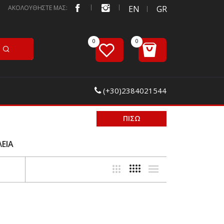
ΑΚΟΛΟΥΘΗΣΤΕ ΜΑΣ:
EN
GR
(+30)2384021544
ΠΙΣΩ
ΛΕΙΑ