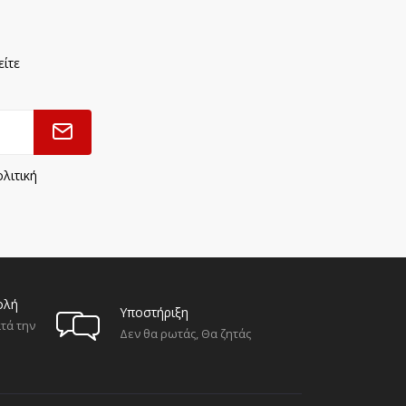
είτε
λιτική
ολή
Υποστήριξη
τά την
Δεν θα ρωτάς, Θα ζητάς