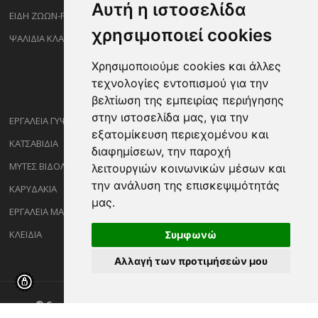
Αυτή η ιστοσελίδα
ΕΙΔΗ ΖΩΩΝ-PET
χρησιμοποιεί cookies
ΨΑΛΙΔΙΑ ΚΛΑΔΕΜΑΤΟΣ
Χρησιμοποιούμε cookies και άλλες
τεχνολογίες εντοπισμού για την
βελτίωση της εμπειρίας περιήγησης
στην ιστοσελίδα μας, για την
ΕΡΓΑΛΕΙΑ ΓΥΨΟΣΑΝΙΔΑΣ
εξατομίκευση περιεχομένου και
ΚΑΤΣΑΒΙΔΙΑ
διαφημίσεων, την παροχή
ΜΥΤΕΣ ΒΙΔΟΛΟΓΩΝ
λειτουργιών κοινωνικών μέσων και
την ανάλυση της επισκεψιμότητάς
ΚΑΡΥΔΑΚΙΑ
μας.
ΕΡΓΑΛΕΙΑ ΜΑΡΑΓΓΩΝ
ΚΛΕΙΔΙΑ
Συμφωνώ
Αλλαγή των προτιμήσεών μου
© Copyright ©2026 Sakalidisshop.gr. All Rights Reserved.