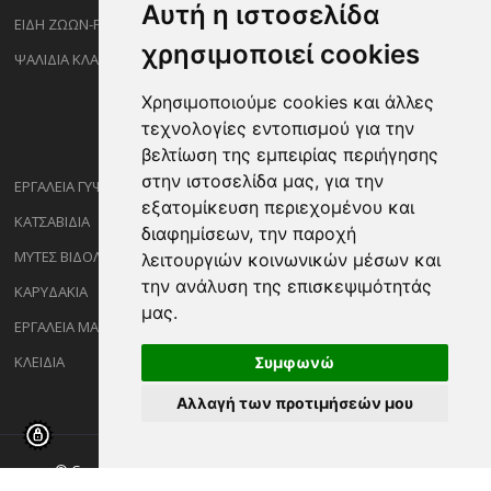
Αυτή η ιστοσελίδα
ΕΙΔΗ ΖΩΩΝ-PET
χρησιμοποιεί cookies
ΨΑΛΙΔΙΑ ΚΛΑΔΕΜΑΤΟΣ
Χρησιμοποιούμε cookies και άλλες
τεχνολογίες εντοπισμού για την
βελτίωση της εμπειρίας περιήγησης
στην ιστοσελίδα μας, για την
ΕΡΓΑΛΕΙΑ ΓΥΨΟΣΑΝΙΔΑΣ
εξατομίκευση περιεχομένου και
ΚΑΤΣΑΒΙΔΙΑ
διαφημίσεων, την παροχή
ΜΥΤΕΣ ΒΙΔΟΛΟΓΩΝ
λειτουργιών κοινωνικών μέσων και
την ανάλυση της επισκεψιμότητάς
ΚΑΡΥΔΑΚΙΑ
μας.
ΕΡΓΑΛΕΙΑ ΜΑΡΑΓΓΩΝ
ΚΛΕΙΔΙΑ
Συμφωνώ
Αλλαγή των προτιμήσεών μου
© Copyright ©2026 Sakalidisshop.gr. All Rights Reserved.