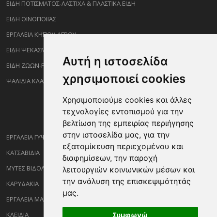
ΕΙΔΗ ΠΟΤΙΣΜΑΤΟΣ-ΛΑΣΤΙΧΑ & ΠΛΑΣΤΙΚΑ ΕΙΔΗ
ΕΙΔΗ ΟΙΝΟΠΟΙΪΑΣ
ΕΡΓΑΛΕΙΑ ΚΗΠΟΥ-ΑΓΡΟΥ
ΕΙΔΗ ΨΕΚΑΣΜΟΥ-ΡΑΝΤΙΣΜΑΤΟΣ
Αυτή η ιστοσελίδα
ΕΙΔΗ ΖΩΩΝ-PET
χρησιμοποιεί cookies
ΨΑΛΙΔΙΑ ΚΛΑΔΕΜΑΤΟΣ
Χρησιμοποιούμε cookies και άλλες
τεχνολογίες εντοπισμού για την
βελτίωση της εμπειρίας περιήγησης
στην ιστοσελίδα μας, για την
ΕΡΓΑΛΕΙΑ ΓΥΨΟΣΑΝΙΔΑΣ
εξατομίκευση περιεχομένου και
ΚΑΤΣΑΒΙΔΙΑ
διαφημίσεων, την παροχή
ΜΥΤΕΣ ΒΙΔΟΛΟΓΩΝ
λειτουργιών κοινωνικών μέσων και
την ανάλυση της επισκεψιμότητάς
ΚΑΡΥΔΑΚΙΑ
μας.
ΕΡΓΑΛΕΙΑ ΜΑΡΑΓΓΩΝ
ΚΛΕΙΔΙΑ
Συμφωνώ