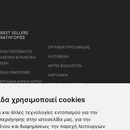
BEST SELLERS
ΚΑΤΗΓΟΡΊΕΣ
ΕΡΓΑΛΕΙΑ ΓΥΨΟΣΑΝΙΔΑΣ
ΕΙΔΗ ΠΟΤΙΣΜΑΤΟΣ-
ΚΑΤΣΑΒΙΔΙΑ
ΛΑΣΤΙΧΑ & ΠΛΑΣΤΙΚΑ
ΕΙΔΗ
ΜΥΤΕΣ ΒΙΔΟΛΟΓΩΝ
ΕΙΔΗ ΟΙΝΟΠΟΙΪΑΣ
ΚΑΡΥΔΑΚΙΑ
ΕΡΓΑΛΕΙΑ ΚΗΠΟΥ-ΑΓΡΟΥ
ΕΡΓΑΛΕΙΑ ΜΑΡΑΓΓΩΝ
ΕΙΔΗ ΨΕΚΑΣΜΟΥ-
ΚΛΕΙΔΙΑ
ΡΑΝΤΙΣΜΑΤΟΣ
ίδα χρησιμοποιεί cookies
ΕΙΔΗ ΖΩΩΝ-PET
 και άλλες τεχνολογίες εντοπισμού για την
ΨΑΛΙΔΙΑ ΚΛΑΔΕΜΑΤΟΣ
περιήγησης στην ιστοσελίδα μας, για την
ένου και διαφημίσεων, την παροχή λειτουργιών