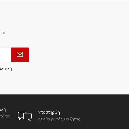
είτε
λιτική
ολή
Υποστήριξη
τά την
Δεν θα ρωτάς, Θα ζητάς