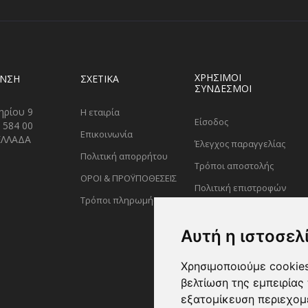
ΧΡΗΣΙΜΟΙ
ΥΝΣΗ
ΣΧΕΤΙΚΑ
ΣΥΝΔΕΣΜΟΙ
ηρίου 9
Η εταιρία
Είσοδος
 584 00
Επικοινωνία
ΕΛΛΑΔΑ
Έλεγχος παραγγελίας
Πολιτική απορρήτου
Τρόποι αποστολής
ΟΡΟΙ & ΠΡΟΫΠΟΘΕΣΕΙΣ
Πολιτική επιστροφών
Τρόποι πληρωμής
Αυτή η ιστοσελ
Χρησιμοποιούμε cookies
βελτίωση της εμπειρίας 
εξατομίκευση περιεχομ