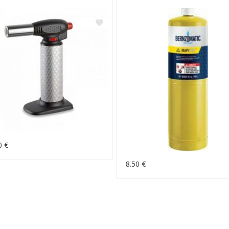
0 €
8.50 €