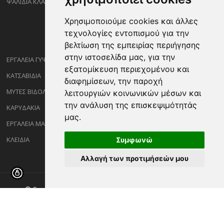
ΨΑΛΙΔΙΑ ΚΛΑΔΕΜΑΤΟΣ
Χρησιμοποιούμε cookies και άλλες
τεχνολογίες εντοπισμού για την
βελτίωση της εμπειρίας περιήγησης
στην ιστοσελίδα μας, για την
ΕΡΓΑΛΕΙΑ ΓΥΨΟΣΑΝΙΔΑΣ
εξατομίκευση περιεχομένου και
ΚΑΤΣΑΒΙΔΙΑ
διαφημίσεων, την παροχή
ΜΥΤΕΣ ΒΙΔΟΛΟΓΩΝ
λειτουργιών κοινωνικών μέσων και
την ανάλυση της επισκεψιμότητάς
ΚΑΡΥΔΑΚΙΑ
μας.
ΕΡΓΑΛΕΙΑ ΜΑΡΑΓΓΩΝ
ΚΛΕΙΔΙΑ
Συμφωνώ
Αλλαγή των προτιμήσεών μου
© Copyright ©2026 Sakalidisshop.gr. All Rights Reserved.