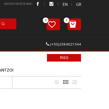
ΑΚΟΛΟΥΘΗΣΤΕ ΜΑΣ:
EN
GR
(+30)2384021544
ΠΙΣΩ
ΓΑΝΤΖΟΙ