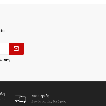
είτε
λιτική
ολή
Υποστήριξη
τά την
Δεν θα ρωτάς, Θα ζητάς