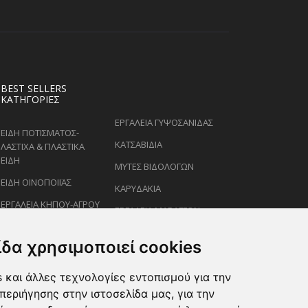
BEST SELLERS
ΚΑΤΗΓΟΡΊΕΣ
ΕΡΓΑΛΕΙΑ ΓΥΨΟΣΑΝΙΔΑΣ
ΕΙΔΗ ΠΟΤΙΣΜΑΤΟΣ-
ΚΑΤΣΑΒΙΔΙΑ
ΛΑΣΤΙΧΑ & ΠΛΑΣΤΙΚΑ
ΕΙΔΗ
ΜΥΤΕΣ ΒΙΔΟΛΟΓΩΝ
ΕΙΔΗ ΟΙΝΟΠΟΙΪΑΣ
ΚΑΡΥΔΑΚΙΑ
ΕΡΓΑΛΕΙΑ ΚΗΠΟΥ-ΑΓΡΟΥ
ΕΡΓΑΛΕΙΑ ΜΑΡΑΓΓΩΝ
ΕΙΔΗ ΨΕΚΑΣΜΟΥ-
ΚΛΕΙΔΙΑ
ΡΑΝΤΙΣΜΑΤΟΣ
ίδα χρησιμοποιεί cookies
ΕΙΔΗ ΖΩΩΝ-PET
 και άλλες τεχνολογίες εντοπισμού για την
ΨΑΛΙΔΙΑ ΚΛΑΔΕΜΑΤΟΣ
περιήγησης στην ιστοσελίδα μας, για την