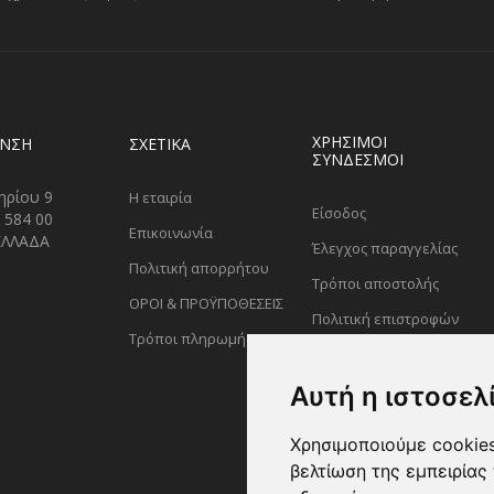
ΧΡΗΣΙΜΟΙ
ΥΝΣΗ
ΣΧΕΤΙΚΑ
ΣΥΝΔΕΣΜΟΙ
ηρίου 9
Η εταιρία
Είσοδος
 584 00
Επικοινωνία
ΕΛΛΑΔΑ
Έλεγχος παραγγελίας
Πολιτική απορρήτου
Τρόποι αποστολής
ΟΡΟΙ & ΠΡΟΫΠΟΘΕΣΕΙΣ
Πολιτική επιστροφών
Τρόποι πληρωμής
Αυτή η ιστοσελ
Χρησιμοποιούμε cookies
βελτίωση της εμπειρίας 