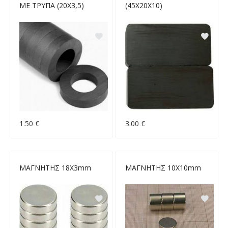
ΜΕ ΤΡΥΠΑ (20Χ3,5)
(45Χ20Χ10)
1.50 €
3.00 €
ΜΑΓΝΗΤΗΣ 18Χ3mm
ΜΑΓΝΗΤΗΣ 10Χ10mm