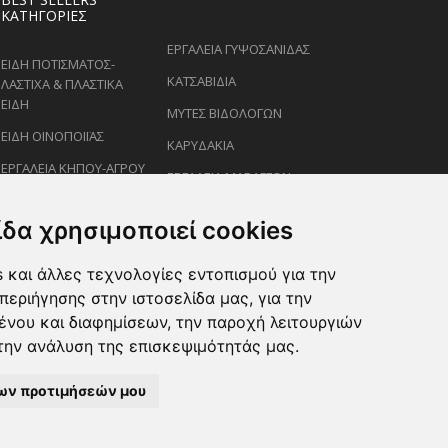
ΚΑΤΗΓΟΡΊΕΣ
ΕΡΓΑΛΕΙΑ ΓΥΨΟΣΑΝΙΔΑΣ
ΕΙΔΗ ΠΟΤΙΣΜΑΤΟΣ-
ΚΑΤΣΑΒΙΔΙΑ
ΛΑΣΤΙΧΑ & ΠΛΑΣΤΙΚΑ
ΕΙΔΗ
ΜΥΤΕΣ ΒΙΔΟΛΟΓΩΝ
ΕΙΔΗ ΟΙΝΟΠΟΙΪΑΣ
ΚΑΡΥΔΑΚΙΑ
ΕΡΓΑΛΕΙΑ ΚΗΠΟΥ-ΑΓΡΟΥ
ΕΡΓΑΛΕΙΑ ΜΑΡΑΓΓΩΝ
ΕΙΔΗ ΨΕΚΑΣΜΟΥ-
ΚΛΕΙΔΙΑ
ΡΑΝΤΙΣΜΑΤΟΣ
ίδα χρησιμοποιεί cookies
ΕΙΔΗ ΖΩΩΝ-PET
 και άλλες τεχνολογίες εντοπισμού για την
ΨΑΛΙΔΙΑ ΚΛΑΔΕΜΑΤΟΣ
περιήγησης στην ιστοσελίδα μας, για την
ένου και διαφημίσεων, την παροχή λειτουργιών
την ανάλυση της επισκεψιμότητάς μας.
ων προτιμήσεών μου