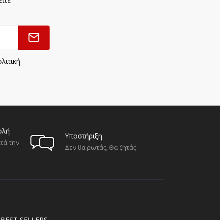
είτε
λιτική
ολή
Υποστήριξη
τά την
Δεν θα ρωτάς, Θα ζητάς
BEST SELLERS