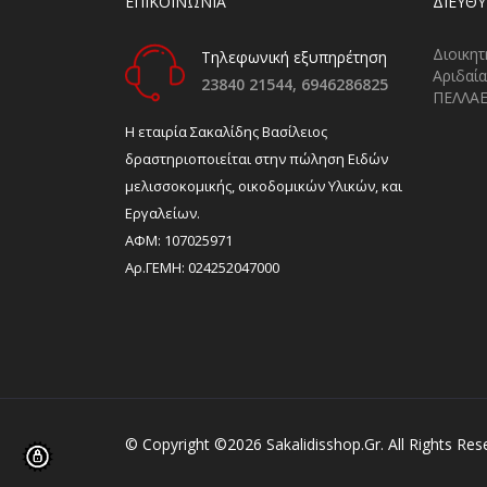
ΕΠΙΚΟΙΝΩΝΙΑ
ΔΙΕΎΘ
Διοικητ
Τηλεφωνική εξυπηρέτηση
Αριδαία
23840 21544,
6946286825
ΠΕΛΛΑ
H εταιρία Σακαλίδης Βασίλειος
δραστηριοποιείται στην πώληση Ειδών
μελισσοκομικής, οικοδομικών Υλικών, και
Εργαλείων.
ΑΦΜ: 107025971
Αρ.ΓΕΜΗ: 024252047000
© Copyright ©2026 Sakalidisshop.gr. All Rights Res