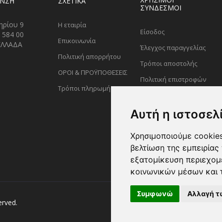
ΥΝΣΗ
ΣΧΕΤΙΚΑ
ΣΥΝΔΕΣΜΟΙ
ηρίου 9
Η εταιρία
Είσοδος
 584 00
Επικοινωνία
ΕΛΛΑΔΑ
Έλεγχος παραγγελίας
Πολιτική απορρήτου
Τρόποι αποστολής
ΟΡΟΙ & ΠΡΟΫΠΟΘΕΣΕΙΣ
Πολιτική επιστροφών
Τρόποι πληρωμής
Αυτή η ιστοσελ
Χρησιμοποιούμε cookies
βελτίωση της εμπειρίας 
εξατομίκευση περιεχομ
κοινωνικών μέσων και 
Συμφωνώ
Αλλαγή τ
erved.