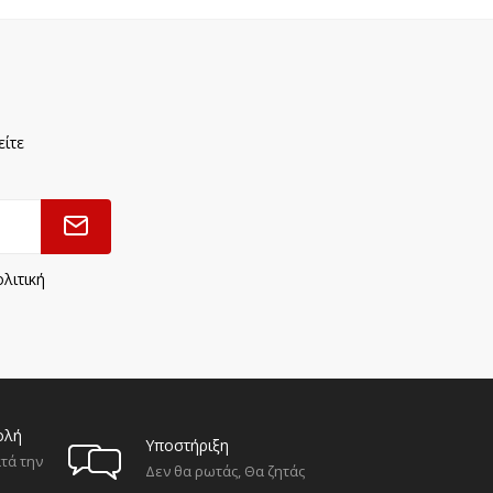
είτε
λιτική
ολή
Υποστήριξη
τά την
Δεν θα ρωτάς, Θα ζητάς