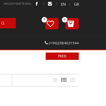
ΑΚΟΛΟΥΘΗΣΤΕ ΜΑΣ:
EN
GR
(+30)2384021544
ΠΙΣΩ