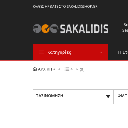
ΚΑΛΏΣ ΉΡΘΑΤΕ ΣΤΟ SAKALIDISSHOP.GR
S
Se
Η Ετ
Κατηγορίες
ΑΡΧΙΚΗ
(0)
ΤΑΞΙΝΟΜΗΣΗ
ΦΙΛΤ