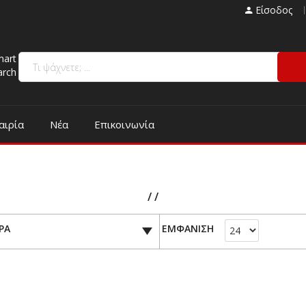
Είσοδος
mart
arch
αιρία
Νέα
Επικοινωνία
/ /
ΡΑ
ΕΜΦΑΝΙΣΗ