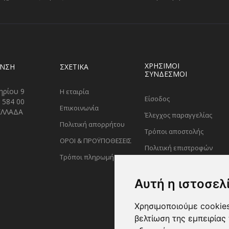
ΧΡΗΣΙΜΟΙ
ΥΝΣΗ
ΣΧΕΤΙΚΑ
ΣΥΝΔΕΣΜΟΙ
ηρίου 9
Η εταιρία
Είσοδος
 584 00
Επικοινωνία
ΕΛΛΑΔΑ
Έλεγχος παραγγελίας
Πολιτική απορρήτου
Τρόποι αποστολής
ΟΡΟΙ & ΠΡΟΫΠΟΘΕΣΕΙΣ
Πολιτική επιστροφών
Τρόποι πληρωμής
Αυτή η ιστοσελ
Χρησιμοποιούμε cookies
βελτίωση της εμπειρίας 