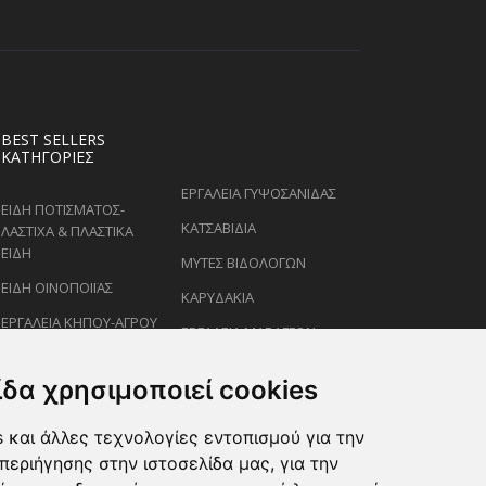
BEST SELLERS
ΚΑΤΗΓΟΡΊΕΣ
ΕΡΓΑΛΕΙΑ ΓΥΨΟΣΑΝΙΔΑΣ
ΕΙΔΗ ΠΟΤΙΣΜΑΤΟΣ-
ΚΑΤΣΑΒΙΔΙΑ
ΛΑΣΤΙΧΑ & ΠΛΑΣΤΙΚΑ
ΕΙΔΗ
ΜΥΤΕΣ ΒΙΔΟΛΟΓΩΝ
ΕΙΔΗ ΟΙΝΟΠΟΙΪΑΣ
ΚΑΡΥΔΑΚΙΑ
ΕΡΓΑΛΕΙΑ ΚΗΠΟΥ-ΑΓΡΟΥ
ΕΡΓΑΛΕΙΑ ΜΑΡΑΓΓΩΝ
ΕΙΔΗ ΨΕΚΑΣΜΟΥ-
ΚΛΕΙΔΙΑ
ΡΑΝΤΙΣΜΑΤΟΣ
ίδα χρησιμοποιεί cookies
ΕΙΔΗ ΖΩΩΝ-PET
 και άλλες τεχνολογίες εντοπισμού για την
ΨΑΛΙΔΙΑ ΚΛΑΔΕΜΑΤΟΣ
περιήγησης στην ιστοσελίδα μας, για την