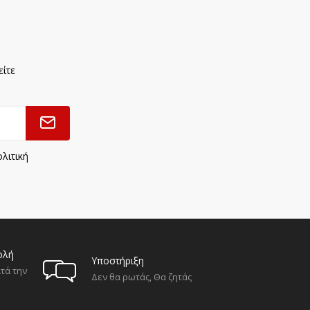
είτε
λιτική
ολή
Υποστήριξη
τά την
Δεν θα ρωτάς, Θα ζητάς