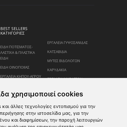
BEST SELLERS
ΚΑΤΗΓΟΡΊΕΣ
ΕΡΓΑΛΕΙΑ ΓΥΨΟΣΑΝΙΔΑΣ
ΕΙΔΗ ΠΟΤΙΣΜΑΤΟΣ-
ΚΑΤΣΑΒΙΔΙΑ
ΛΑΣΤΙΧΑ & ΠΛΑΣΤΙΚΑ
ΕΙΔΗ
ΜΥΤΕΣ ΒΙΔΟΛΟΓΩΝ
ΕΙΔΗ ΟΙΝΟΠΟΙΪΑΣ
ΚΑΡΥΔΑΚΙΑ
ΕΡΓΑΛΕΙΑ ΚΗΠΟΥ-ΑΓΡΟΥ
ΕΡΓΑΛΕΙΑ ΜΑΡΑΓΓΩΝ
ΕΙΔΗ ΨΕΚΑΣΜΟΥ-
ΚΛΕΙΔΙΑ
ΡΑΝΤΙΣΜΑΤΟΣ
ίδα χρησιμοποιεί cookies
ΕΙΔΗ ΖΩΩΝ-PET
 και άλλες τεχνολογίες εντοπισμού για την
ΨΑΛΙΔΙΑ ΚΛΑΔΕΜΑΤΟΣ
περιήγησης στην ιστοσελίδα μας, για την
ένου και διαφημίσεων, την παροχή λειτουργιών
την ανάλυση της επισκεψιμότητάς μας.