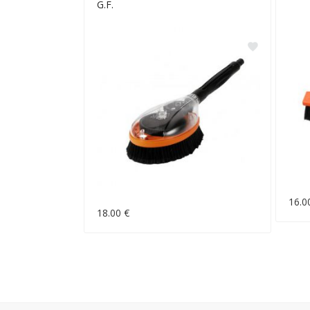
G.F.
16.0
18.00 €