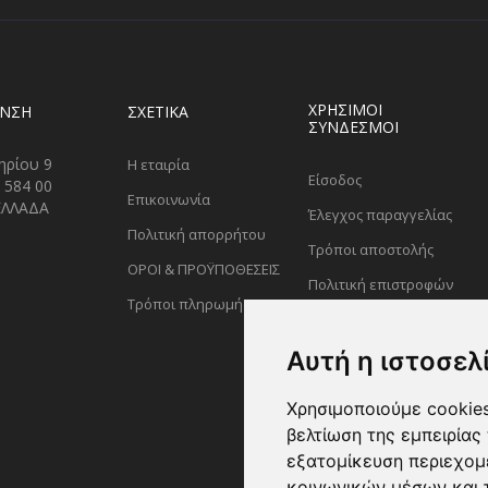
ΧΡΗΣΙΜΟΙ
ΥΝΣΗ
ΣΧΕΤΙΚΑ
ΣΥΝΔΕΣΜΟΙ
ηρίου 9
Η εταιρία
Είσοδος
 584 00
Επικοινωνία
ΕΛΛΑΔΑ
Έλεγχος παραγγελίας
Πολιτική απορρήτου
Τρόποι αποστολής
ΟΡΟΙ & ΠΡΟΫΠΟΘΕΣΕΙΣ
Πολιτική επιστροφών
Τρόποι πληρωμής
Αυτή η ιστοσελ
Χρησιμοποιούμε cookies
βελτίωση της εμπειρίας 
εξατομίκευση περιεχομ
κοινωνικών μέσων και 