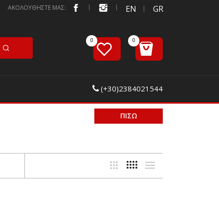
ΑΚΟΛΟΥΘΗΣΤΕ ΜΑΣ:
EN
GR
(+30)2384021544
ΠΙΣΩ