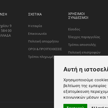
ΧΡΗΣΙΜΟΙ
ΥΝΣΗ
ΣΧΕΤΙΚΑ
ΣΥΝΔΕΣΜΟΙ
ηρίου 9
Η εταιρία
Είσοδος
 584 00
Επικοινωνία
ΕΛΛΑΔΑ
Έλεγχος παραγγελίας
Πολιτική απορρήτου
Τρόποι αποστολής
ΟΡΟΙ & ΠΡΟΫΠΟΘΕΣΕΙΣ
Πολιτική επιστροφών
Τρόποι πληρωμής
Αυτή η ιστοσελ
Χρησιμοποιούμε cookies
βελτίωση της εμπειρίας 
εξατομίκευση περιεχομ
κοινωνικών μέσων και 
Συμφωνώ
Αλλαγή τ