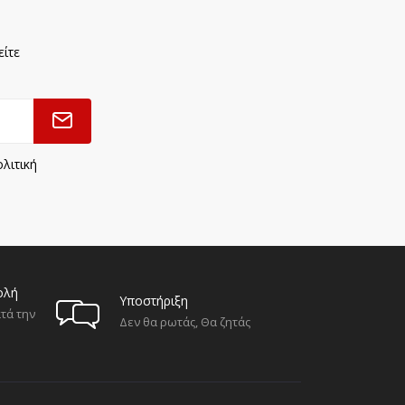
είτε
λιτική
ολή
Υποστήριξη
τά την
Δεν θα ρωτάς, Θα ζητάς