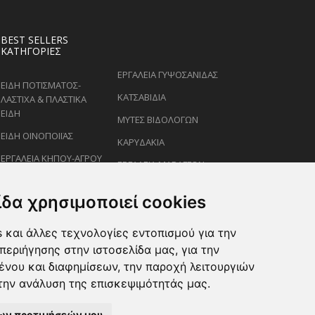
BEST SELLERS
ΚΑΤΗΓΟΡΊΕΣ
ΕΡΓΑΛΕΙΑ ΓΥΨΟΣΑΝΙΔΑΣ
ΕΙΔΗ ΠΟΤΙΣΜΑΤΟΣ-
ΚΑΤΣΑΒΙΔΙΑ
ΛΑΣΤΙΧΑ & ΠΛΑΣΤΙΚΑ
ΕΙΔΗ
ΜΥΤΕΣ ΒΙΔΟΛΟΓΩΝ
ΕΙΔΗ ΟΙΝΟΠΟΙΪΑΣ
ΚΑΡΥΔΑΚΙΑ
ΕΡΓΑΛΕΙΑ ΚΗΠΟΥ-ΑΓΡΟΥ
ΕΡΓΑΛΕΙΑ ΜΑΡΑΓΓΩΝ
ΕΙΔΗ ΨΕΚΑΣΜΟΥ-
ΚΛΕΙΔΙΑ
ΡΑΝΤΙΣΜΑΤΟΣ
ίδα χρησιμοποιεί cookies
ΕΙΔΗ ΖΩΩΝ-PET
 και άλλες τεχνολογίες εντοπισμού για την
ΨΑΛΙΔΙΑ ΚΛΑΔΕΜΑΤΟΣ
περιήγησης στην ιστοσελίδα μας, για την
ένου και διαφημίσεων, την παροχή λειτουργιών
την ανάλυση της επισκεψιμότητάς μας.
ων προτιμήσεών μου