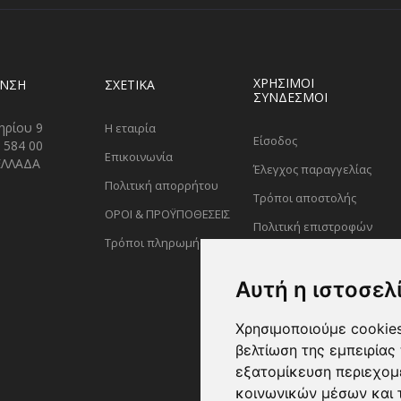
ΧΡΗΣΙΜΟΙ
ΥΝΣΗ
ΣΧΕΤΙΚΑ
ΣΥΝΔΕΣΜΟΙ
ηρίου 9
Η εταιρία
Είσοδος
 584 00
Επικοινωνία
ΕΛΛΑΔΑ
Έλεγχος παραγγελίας
Πολιτική απορρήτου
Τρόποι αποστολής
ΟΡΟΙ & ΠΡΟΫΠΟΘΕΣΕΙΣ
Πολιτική επιστροφών
Τρόποι πληρωμής
Αυτή η ιστοσελ
Χρησιμοποιούμε cookies
βελτίωση της εμπειρίας 
εξατομίκευση περιεχομ
κοινωνικών μέσων και 