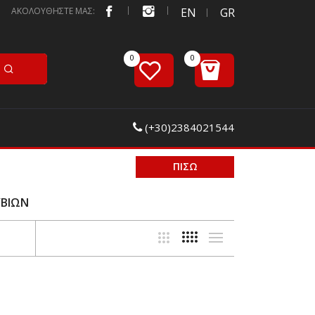
ΑΚΟΛΟΥΘΗΣΤΕ ΜΑΣ:
EN
GR
(+30)2384021544
ΠΙΣΩ
ΥΒΙΩΝ