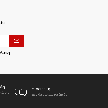
είτε
λιτική
ολή
Υποστήριξη
τά την
Δεν θα ρωτάς, Θα ζητάς