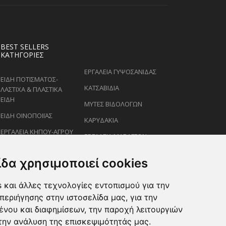
BEST SELLERS
ΚΑΤΗΓΟΡΊΕΣ
ΕΡΓΑΛΕΙΑ ΓΥΨΟΣΑΝΙΔΑΣ
ΕΙΔΗ ΠΟΤΙΣΜΑΤΟΣ-
ΚΑΤΣΑΒΙΔΙΑ
ΛΑΣΤΙΧΑ & ΠΛΑΣΤΙΚΑ
ΕΙΔΗ
ΜΥΤΕΣ ΒΙΔΟΛΟΓΩΝ
ΕΙΔΗ ΟΙΝΟΠΟΙΪΑΣ
ΚΑΡΥΔΑΚΙΑ
ΕΡΓΑΛΕΙΑ ΚΗΠΟΥ-ΑΓΡΟΥ
ΕΡΓΑΛΕΙΑ ΜΑΡΑΓΓΩΝ
ΕΙΔΗ ΨΕΚΑΣΜΟΥ-
ΚΛΕΙΔΙΑ
ΡΑΝΤΙΣΜΑΤΟΣ
ίδα χρησιμοποιεί cookies
ΕΙΔΗ ΖΩΩΝ-PET
 και άλλες τεχνολογίες εντοπισμού για την
ΨΑΛΙΔΙΑ ΚΛΑΔΕΜΑΤΟΣ
περιήγησης στην ιστοσελίδα μας, για την
ένου και διαφημίσεων, την παροχή λειτουργιών
την ανάλυση της επισκεψιμότητάς μας.