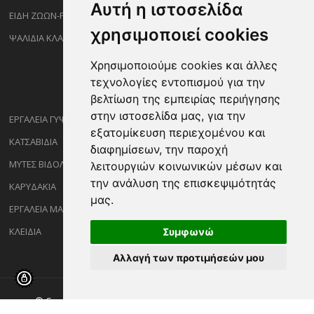
Αυτή η ιστοσελίδα
ΕΙΔΗ ΖΩΩΝ-PET
χρησιμοποιεί cookies
ΨΑΛΙΔΙΑ ΚΛΑΔΕΜΑΤΟΣ
Χρησιμοποιούμε cookies και άλλες
τεχνολογίες εντοπισμού για την
βελτίωση της εμπειρίας περιήγησης
στην ιστοσελίδα μας, για την
ΕΡΓΑΛΕΙΑ ΓΥΨΟΣΑΝΙΔΑΣ
εξατομίκευση περιεχομένου και
ΚΑΤΣΑΒΙΔΙΑ
διαφημίσεων, την παροχή
ΜΥΤΕΣ ΒΙΔΟΛΟΓΩΝ
λειτουργιών κοινωνικών μέσων και
την ανάλυση της επισκεψιμότητάς
ΚΑΡΥΔΑΚΙΑ
μας.
ΕΡΓΑΛΕΙΑ ΜΑΡΑΓΓΩΝ
ΚΛΕΙΔΙΑ
Συμφωνώ
Αλλαγή των προτιμήσεών μου
© Copyright ©2026 Sakalidisshop.gr. All Rights Reserved.