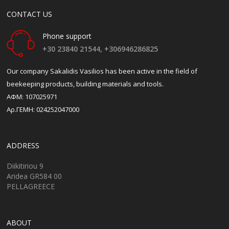
CONTACT US
Phone support
+30 23840 21544,
+306946286825
Our company Sakalidis Vasilios has been active in the field of
beekeeping products, building materials and tools.
ΑΦΜ: 107025971
Αρ.ΓΕΜΗ: 024252047000
ADDRESS
Diikitiriou 9
Aridea GR584 00
PELLAGREECE
ABOUT