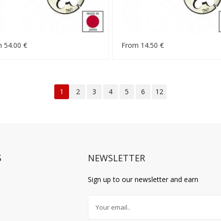
 54.00 €
From 14.50 €
1
2
3
4
5
6
12
S
NEWSLETTER
Sign up to our newsletter and earn