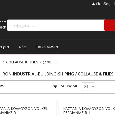
Είσοδος
mart
arch
αιρία
Νέα
Επικοινωνία
G
COLLAUSE & FILIES
(270)
IRON-INDUSTRIAL-BUILDING-SHIPING / COLLAUSE & FILIES
ERS
SHOW ME
ΤΑΝΙΑ ΚΟΛΑΟΥΖΩΝ VOLKEL
ΚΑΣΤΑΝΙΑ ΚΟΛΑΟΥΖΩΝ VOLK
ΜΑΝΙΑΣ R1
ΓΕΡΜΑΝΙΑΣ R1L