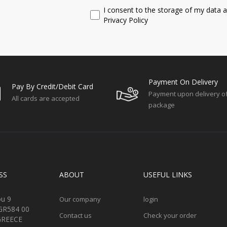
I consent to the storage of my data a
Privacy Policy
Payment On Delivery
Pay By Credit/debit Card
Payment upon delivery o
All cards are accepted
package
SS
ABOUT
USEFUL LINKS
iou 9
Our company
login
 GR584 00
Contact us
Check your order
GREECE