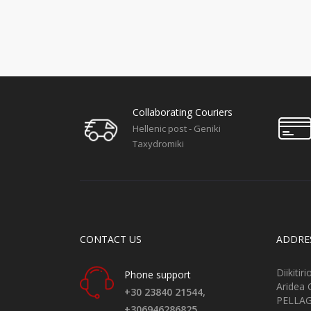
Collaborating Couriers
Hellenic post - Geniki
Taxydromiki
CONTACT US
ADDRE
Diikitir
Phone support
Aridea
+30 23840 21544,
PELLA
+306946286825