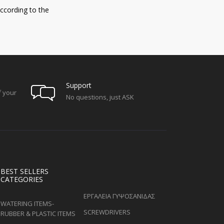
ccording to the
Support
f your
No questions, just ASK
BEST SELLERS
CATEGORIES
ΕΡΓΑΛΕΙΑ ΓΥΨΟΣΑΝΙΔΑΣ
WATERING ITEMS-
SCREWDRIVERS
RUBBER & PLASTIC ITEMS