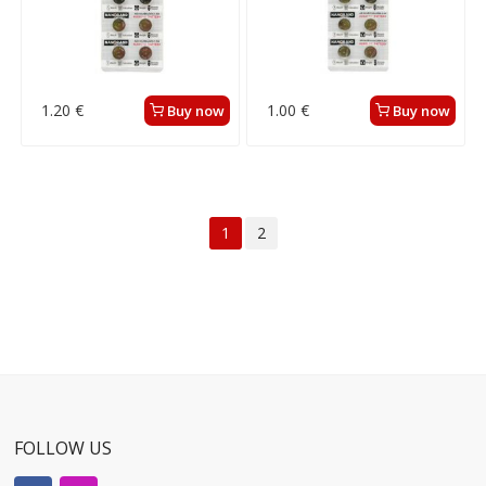
1.20 €
1.00 €
Buy now
Buy now
1
2
FOLLOW US