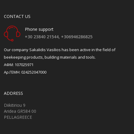
CONTACT US
Phone support
+30 23840 21544,
+306946286825
Our company Sakalidis Vasilios has been active in the field of
beekeeping products, building materials and tools.
ΑΦΜ: 107025971
Αρ.ΓΕΜΗ: 024252047000
ADDRESS
Diikitiriou 9
Aridea GR584 00
PELLAGREECE