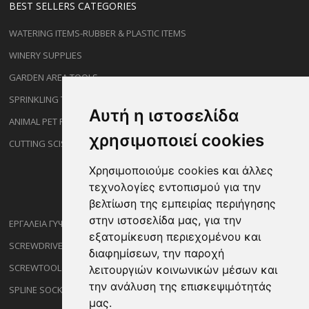
BEST SELLERS CATEGORIES
WATERING ITEMS-RUBBER & PLASTIC ITEMS
WINERY SUPPLIES
GARDEN AREA TOOLS
SPRINKLING TYPES
Αυτή η ιστοσελίδα
ANIMAL PET PRODUCTS
χρησιμοποιεί cookies
CUTTING SCISSORS
Χρησιμοποιούμε cookies και άλλες
τεχνολογίες εντοπισμού για την
βελτίωση της εμπειρίας περιήγησης
στην ιστοσελίδα μας, για την
ΕΡΓΑΛΕΙΑ ΓΥΨΟΣΑΝΙΔΑΣ
εξατομίκευση περιεχομένου και
SCREWDRIVERS
διαφημίσεων, την παροχή
SCREWTOOL NOZZLES
λειτουργιών κοινωνικών μέσων και
την ανάλυση της επισκεψιμότητάς
SPLINE SOCKETS
μας.