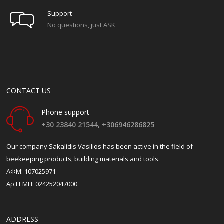
Support
No questions, just ASK
CONTACT US
Phone support
+30 23840 21544,
+306946286825
Our company Sakalidis Vasilios has been active in the field of
beekeeping products, building materials and tools.
ΑΦΜ: 107025971
Αρ.ΓΕΜΗ: 024252047000
ADDRESS