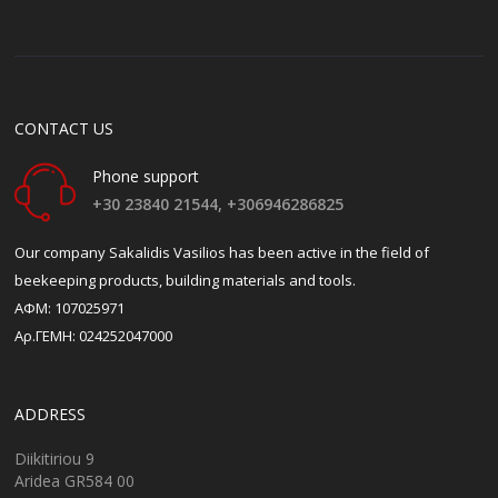
CONTACT US
Phone support
+30 23840 21544,
+306946286825
Our company Sakalidis Vasilios has been active in the field of
beekeeping products, building materials and tools.
ΑΦΜ: 107025971
Αρ.ΓΕΜΗ: 024252047000
ADDRESS
Diikitiriou 9
Aridea GR584 00