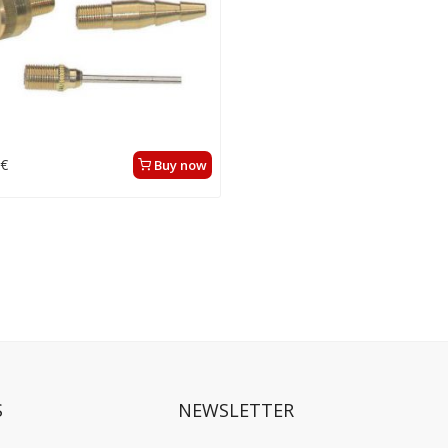
 €
Buy now
S
NEWSLETTER