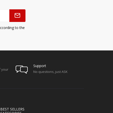
ccording to the
Support
f your
No questions, just ASK
BEST SELLERS