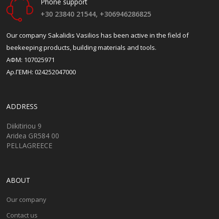
Phone support
+30 23840 21544,
+306946286825
Our company Sakalidis Vasilios has been active in the field of
beekeeping products, building materials and tools.
ΑΦΜ: 107025971
Αρ.ΓΕΜΗ: 024252047000
ADDRESS
Diikitiriou 9
Aridea GR584 00
PELLAGREECE
ABOUT
Our company
Contact us