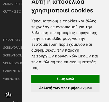
Αυτή η ιστοσελίδα
ANIMAL PET PRODUCTS
χρησιμοποιεί cookies
CUTTING SCISSORS
Χρησιμοποιούμε cookies και άλλες
τεχνολογίες εντοπισμού για την
βελτίωση της εμπειρίας περιήγησης
στην ιστοσελίδα μας, για την
ΕΡΓΑΛΕΙΑ ΓΥΨΟΣΑΝΙΔΑΣ
εξατομίκευση περιεχομένου και
SCREWDRIVERS
διαφημίσεων, την παροχή
SCREWTOOL NOZZLES
λειτουργιών κοινωνικών μέσων και
την ανάλυση της επισκεψιμότητάς
SPLINE SOCKETS
μας.
CARPENTER TOOLS
WRENCHES
Συμφωνώ
Αλλαγή των προτιμήσεών μου
© Copyright ©2026 Sakalidisshop.gr. All Rights Reserved.