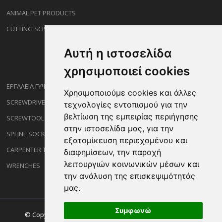
ANIMAL PET PRODUCTS
CUTTING SCISSORS
Αυτή η ιστοσελίδα
χρησιμοποιεί cookies
ΕΡΓΑΛΕΙΑ ΓΥΨΟΣΑΝΙΔΑΣ
Χρησιμοποιούμε cookies και άλλες
SCREWDRIVERS
τεχνολογίες εντοπισμού για την
βελτίωση της εμπειρίας περιήγησης
SCREWTOOL NOZZLES
στην ιστοσελίδα μας, για την
SPLINE SOCKETS
εξατομίκευση περιεχομένου και
CARPENTER TOOLS
διαφημίσεων, την παροχή
λειτουργιών κοινωνικών μέσων και
WRENCHES
την ανάλυση της επισκεψιμότητάς
μας.
Συμφωνώ
© Copyright ©2026 Sakalidisshop.gr. All Rights Reserved.