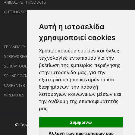
ANIMAL PET PRODUCTS
CUTTING SCISSORS
Αυτή η ιστοσελίδα
χρησιμοποιεί cookies
ΕΡΓΑΛΕΙΑ ΓΥΨΟΣΑΝΙΔΑΣ
Χρησιμοποιούμε cookies και άλλες
SCREWDRIVERS
τεχνολογίες εντοπισμού για την
βελτίωση της εμπειρίας περιήγησης
SCREWTOOL NOZZLES
στην ιστοσελίδα μας, για την
SPLINE SOCKETS
εξατομίκευση περιεχομένου και
CARPENTER TOOLS
διαφημίσεων, την παροχή
λειτουργιών κοινωνικών μέσων και
WRENCHES
την ανάλυση της επισκεψιμότητάς
μας.
Συμφωνώ
© Copyright ©2026 Sakalidisshop.gr. All Rights Reserved.
Αλλαγή των προτιμήσεών μου