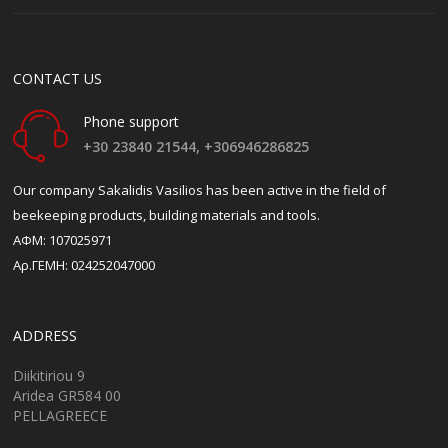
CONTACT US
Phone support
+30 23840 21544,
+306946286825
Our company Sakalidis Vasilios has been active in the field of
beekeeping products, building materials and tools.
ΑΦΜ: 107025971
Αρ.ΓΕΜΗ: 024252047000
ADDRESS
Diikitiriou 9
Aridea GR584 00
PELLAGREECE